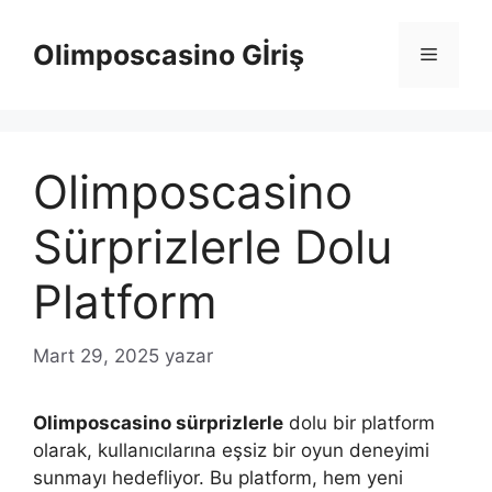
İçeriğe
atla
Olimposcasino Gİriş
Menü
Olimposcasino
Sürprizlerle Dolu
Platform
Mart 29, 2025
yazar
Olimposcasino sürprizlerle
dolu bir platform
olarak, kullanıcılarına eşsiz bir oyun deneyimi
sunmayı hedefliyor. Bu platform, hem yeni