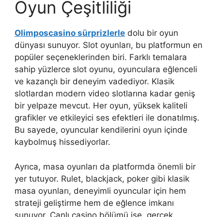
Oyun Çeşitliliği
Olimposcasino sürprizlerle
dolu bir oyun
dünyası sunuyor. Slot oyunları, bu platformun en
popüler seçeneklerinden biri. Farklı temalara
sahip yüzlerce slot oyunu, oyunculara eğlenceli
ve kazançlı bir deneyim vadediyor. Klasik
slotlardan modern video slotlarına kadar geniş
bir yelpaze mevcut. Her oyun, yüksek kaliteli
grafikler ve etkileyici ses efektleri ile donatılmış.
Bu sayede, oyuncular kendilerini oyun içinde
kaybolmuş hissediyorlar.
Ayrıca, masa oyunları da platformda önemli bir
yer tutuyor. Rulet, blackjack, poker gibi klasik
masa oyunları, deneyimli oyuncular için hem
strateji geliştirme hem de eğlence imkanı
sunuyor. Canlı casino bölümü ise, gerçek