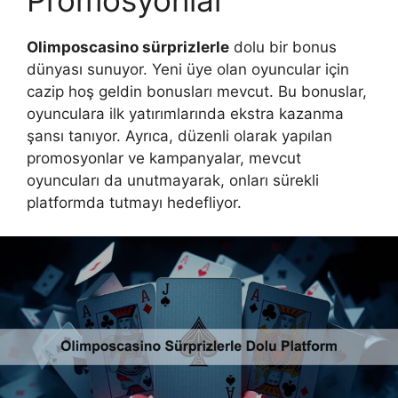
Olimposcasino sürprizlerle
dolu bir bonus
dünyası sunuyor. Yeni üye olan oyuncular için
cazip hoş geldin bonusları mevcut. Bu bonuslar,
oyunculara ilk yatırımlarında ekstra kazanma
şansı tanıyor. Ayrıca, düzenli olarak yapılan
promosyonlar ve kampanyalar, mevcut
oyuncuları da unutmayarak, onları sürekli
platformda tutmayı hedefliyor.