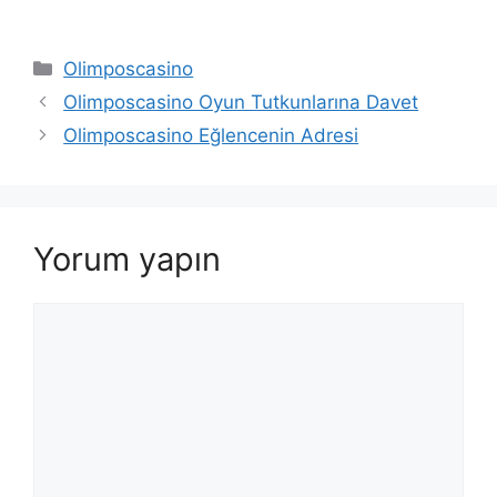
Kategoriler
Olimposcasino
Olimposcasino Oyun Tutkunlarına Davet
Olimposcasino Eğlencenin Adresi
Yorum yapın
Yorum