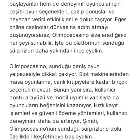
başlayanlar hem de deneyimli oyuncular için
çeşitli oyun seçenekleri, cazip bonuslar ve
heyecan verici etkinlikler ile dolup taşıyor. Eğer
online casinolar dünyasına adım atmayı
düşünüyorsanız, Olimposcasino size aradığınız
her şeyi sunabilir. İşte bu platformun sunduğu
sürprizleri daha yakından inceleyelim.
Olimposcasino, sunduğu geniş oyun
yelpazesiyle dikkat çekiyor. Slot makinelerinden
masa oyunlarına, canlı krupiyelere kadar birçok
seçenek mevcut. Bunun yanı sıra, kullanıcı
dostu arayüzü ve mobil uyumlu yapısıyla da
oyuncuların beğenisini kazanıyor. Hızlı kayıt
işlemleri ve güvenli ödeme yöntemleri, kullanıcı
deneyimini daha da artırıyor. Şimdi,
Olimposcasino’nun sunduğu sürprizlerle dolu
özellikleri keşfetmeye başlayalım.