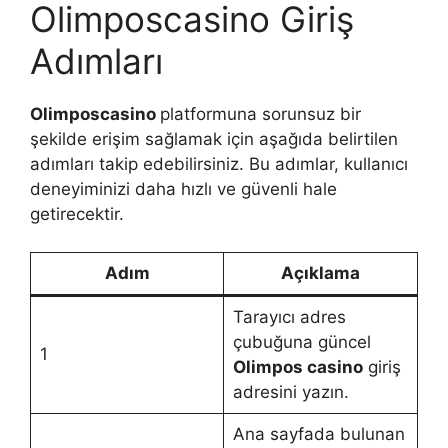
Olimposcasino Giriş
Adımları
Olimposcasino
platformuna sorunsuz bir
şekilde erişim sağlamak için aşağıda belirtilen
adımları takip edebilirsiniz. Bu adımlar, kullanıcı
deneyiminizi daha hızlı ve güvenli hale
getirecektir.
Adım
Açıklama
Tarayıcı adres
çubuğuna güncel
1
Olimpos casino
giriş
adresini yazın.
Ana sayfada bulunan