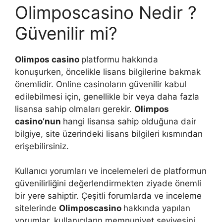
Olimposcasino Nedir ?
Güvenilir mi?
Olimpos casino
platformu hakkında
konuşurken, öncelikle lisans bilgilerine bakmak
önemlidir. Online casinoların güvenilir kabul
edilebilmesi için, genellikle bir veya daha fazla
lisansa sahip olmaları gerekir.
Olimpos
casino’nun
hangi lisansa sahip olduğuna dair
bilgiye, site üzerindeki lisans bilgileri kısmından
erişebilirsiniz.
Kullanıcı yorumları ve incelemeleri de platformun
güvenilirliğini değerlendirmekten ziyade önemli
bir yere sahiptir. Çeşitli forumlarda ve inceleme
sitelerinde
Olimposcasino
hakkında yapılan
yorumlar, kullanıcıların memnuniyet seviyesini