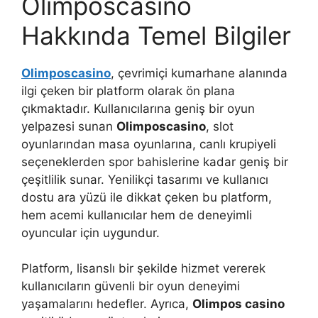
Olimposcasino
Hakkında Temel Bilgiler
Olimposcasino
, çevrimiçi kumarhane alanında
ilgi çeken bir platform olarak ön plana
çıkmaktadır. Kullanıcılarına geniş bir oyun
yelpazesi sunan
Olimposcasino
, slot
oyunlarından masa oyunlarına, canlı krupiyeli
seçeneklerden spor bahislerine kadar geniş bir
çeşitlilik sunar. Yenilikçi tasarımı ve kullanıcı
dostu ara yüzü ile dikkat çeken bu platform,
hem acemi kullanıcılar hem de deneyimli
oyuncular için uygundur.
Platform, lisanslı bir şekilde hizmet vererek
kullanıcıların güvenli bir oyun deneyimi
yaşamalarını hedefler. Ayrıca,
Olimpos casino