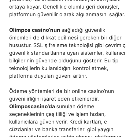
ortaya koyar. Genellikle olumlu geri dönüşler,
platformun güvenilir olarak algılanmasını sağlar.
Olimpos casino’nun
sağladığı güvenlik
önlemleri de dikkat edilmesi gereken bir diğer
husustur. SSL şifreleme teknolojisi gibi çevrimiçi
güvenlik standartlarına uyan sistemler, kullanıcı
bilgilerinin güvende olduğunu gösterir. Bu tip
teknolojilerin kullanıldığını kontrol etmek,
platforma duyulan güveni artırır.
Ödeme yöntemleri de bir online casino’nun
güvenilirliğini işaret eden etkenlerdir.
Olimposcasino’da
sunulan ödeme
seçeneklerinin çeşitliliği ve işlem hızları,
kullanıcılara güven verir. Kredi kartları, e-
cüzdanlar ve banka transferleri gibi yaygın