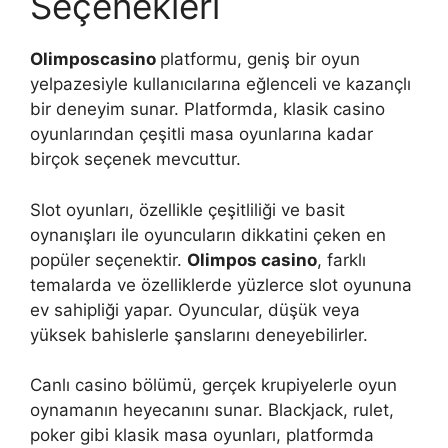
Seçenekleri
Olimposcasino
platformu, geniş bir oyun
yelpazesiyle kullanıcılarına eğlenceli ve kazançlı
bir deneyim sunar. Platformda, klasik casino
oyunlarından çeşitli masa oyunlarına kadar
birçok seçenek mevcuttur.
Slot oyunları, özellikle çeşitliliği ve basit
oynanışları ile oyuncuların dikkatini çeken en
popüler seçenektir.
Olimpos casino
, farklı
temalarda ve özelliklerde yüzlerce slot oyununa
ev sahipliği yapar. Oyuncular, düşük veya
yüksek bahislerle şanslarını deneyebilirler.
Canlı casino bölümü, gerçek krupiyelerle oyun
oynamanın heyecanını sunar. Blackjack, rulet,
poker gibi klasik masa oyunları, platformda