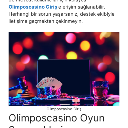
Olimposcasino Giriş
‘e erişim sağlanabilir.
Herhangi bir sorun yaşarsanız, destek ekibiyle
iletişime geçmekten çekinmeyin.
Olimposcasino Giriş
Olimposcasino Oyun