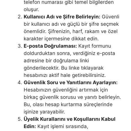
telefon numarası gibi temel bilgilerden
oluşur.
Kullanıcı Adı ve Şifre Belirleyin:
Güvenli
bir kullanıcı adı ve güçlü bir şifre seçmek
önemlidir. Şifrenizin, harf, rakam ve özel
karakter içermesine dikkat edin.
E-posta Doğrulaması:
Kayıt formunu
doldurduktan sonra, verdiğiniz e-posta
adresine bir doğrulama linki
gönderilecektir. Bu linke tıklayarak
hesabınızı aktif hale getirebilirsiniz.
Güvenlik Soru ve Yanıtlarını Ayarlayın:
Hesabınızın güvenliğini artırmak için
birkaç güvenlik sorusu ve yanıtı belirleyin.
Bu, olası hesap kurtarma süreçlerinde
işinize yarayabilir.
Üyelik Kurallarını ve Koşullarını Kabul
Edin:
Kayıt işlemi sırasında,