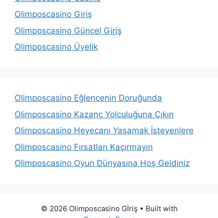
Olimposcasino Giriş
Olimposcasino Güncel Giriş
Olimposcasino Üyelik
Olimposcasino Eğlencenin Doruğunda
Olimposcasino Kazanç Yolculuğuna Çıkın
Olimposcasino Heyecanı Yaşamak İsteyenlere
Olimposcasino Fırsatları Kaçırmayın
Olimposcasino Oyun Dünyasına Hoş Geldiniz
© 2026 Olimposcasino Gİriş
• Built with