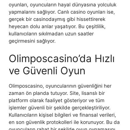
oyunları, oyuncuların hayal dünyasına yolculuk
yapmalarını sağlıyor. Canlı casino oyunları ise,
gerçek bir casinodaymış gibi hissettirerek
heyecan dolu anlar yaşatıyor. Bu çeşitlilik,
kullanıcıların sıkılmadan uzun saatler
geçirmesini sağlıyor.
Olimposcasino’da Hızlı
ve Güvenli Oyun
Olimposcasino, oyuncularının güvenliğini her
zaman ön planda tutuyor. Site, lisanslı bir
platform olarak faaliyet gösteriyor ve tüm
işlemler güvenli bir şekilde gerçekleştiriliyor.
Kullanıcıların kişisel bilgileri ve finansal verileri,
en son güvenlik protokolleri ile korunuyor. Bu da
oyuncuların rahat bir şekilde oyun oynamasını