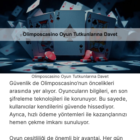
Olimposcasino Oyun Tutkunlarına Davet
Güvenlik de Olimposcasino’nun öncelikleri
arasında yer alıyor. Oyuncuların bilgileri, en son
şifreleme teknolojileri ile korunuyor. Bu sayede,
kullanıcılar kendilerini güvende hissediyor.
Ayrıca, hızlı ödeme yöntemleri ile kazançlarınızı
hemen çekme imkanı sunuluyor.
Oyun çeşitliliği de önemli bir avantaj. Her gün