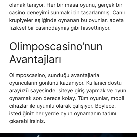
olanak tanıyor. Her bir masa oyunu, gerçek bir
casino deneyimi sunmak için tasarlanmış. Canlı
krupiyeler eşliğinde oynanan bu oyunlar, adeta
fiziksel bir casinodaymış gibi hissettiriyor.
Olimposcasino’nun
Avantajları
Olimposcasino, sunduğu avantajlarla
oyuncuların gönlünü kazanıyor. Kullanıcı dostu
arayüzü sayesinde, siteye giriş yapmak ve oyun
oynamak son derece kolay. Tüm oyunlar, mobil
cihazlar ile uyumlu olarak çalışıyor. Böylece,
istediğiniz her yerde oyun oynamanın tadını
çıkarabilirsiniz.