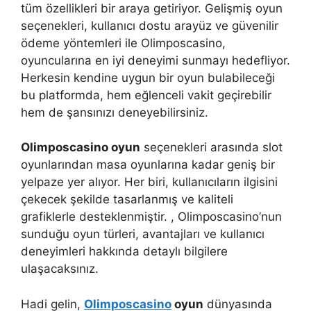
tüm özellikleri bir araya getiriyor. Gelişmiş oyun
seçenekleri, kullanıcı dostu arayüz ve güvenilir
ödeme yöntemleri ile Olimposcasino,
oyuncularına en iyi deneyimi sunmayı hedefliyor.
Herkesin kendine uygun bir oyun bulabileceği
bu platformda, hem eğlenceli vakit geçirebilir
hem de şansınızı deneyebilirsiniz.
Olimposcasino oyun
seçenekleri arasında slot
oyunlarından masa oyunlarına kadar geniş bir
yelpaze yer alıyor. Her biri, kullanıcıların ilgisini
çekecek şekilde tasarlanmış ve kaliteli
grafiklerle desteklenmiştir. , Olimposcasino’nun
sunduğu oyun türleri, avantajları ve kullanıcı
deneyimleri hakkında detaylı bilgilere
ulaşacaksınız.
Hadi gelin,
Olimposcasino
oyun
dünyasında