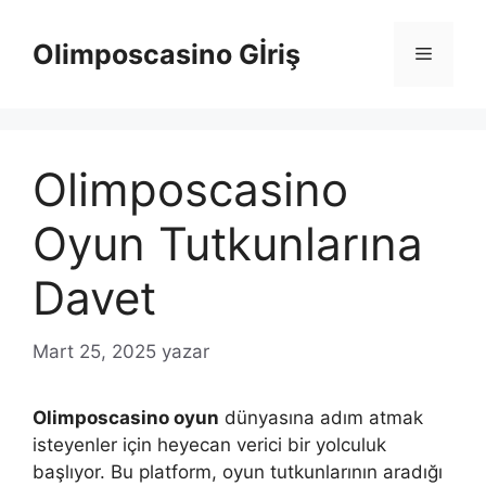
İçeriğe
atla
Olimposcasino Gİriş
Menü
Olimposcasino
Oyun Tutkunlarına
Davet
Mart 25, 2025
yazar
Olimposcasino oyun
dünyasına adım atmak
isteyenler için heyecan verici bir yolculuk
başlıyor. Bu platform, oyun tutkunlarının aradığı