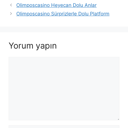
Olimposcasino Heyecan Dolu Anlar
Olimposcasino Sürprizlerle Dolu Platform
Yorum yapın
Yorum