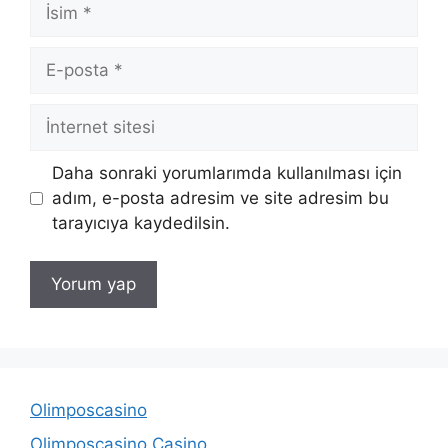
İsim
E-
posta
İnternet
sitesi
Daha sonraki yorumlarımda kullanılması için
adım, e-posta adresim ve site adresim bu
tarayıcıya kaydedilsin.
Olimposcasino
Olimposcasino Casino