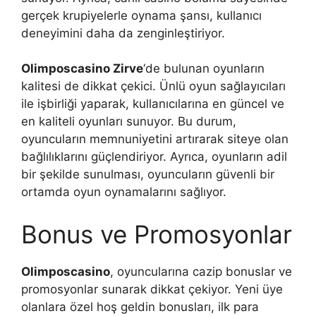
gerçek krupiyelerle oynama şansı, kullanıcı
deneyimini daha da zenginleştiriyor.
Olimposcasino Zirve
‘de bulunan oyunların
kalitesi de dikkat çekici. Ünlü oyun sağlayıcıları
ile işbirliği yaparak, kullanıcılarına en güncel ve
en kaliteli oyunları sunuyor. Bu durum,
oyuncuların memnuniyetini artırarak siteye olan
bağlılıklarını güçlendiriyor. Ayrıca, oyunların adil
bir şekilde sunulması, oyuncuların güvenli bir
ortamda oyun oynamalarını sağlıyor.
Bonus ve Promosyonlar
Olimposcasino
, oyuncularına cazip bonuslar ve
promosyonlar sunarak dikkat çekiyor. Yeni üye
olanlara özel hoş geldin bonusları, ilk para