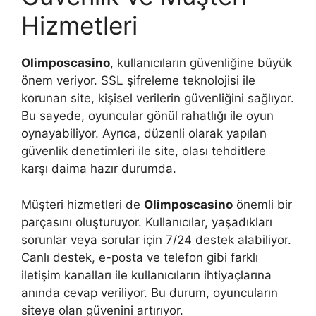
Hizmetleri
Olimposcasino
, kullanıcıların güvenliğine büyük
önem veriyor. SSL şifreleme teknolojisi ile
korunan site, kişisel verilerin güvenliğini sağlıyor.
Bu sayede, oyuncular gönül rahatlığı ile oyun
oynayabiliyor. Ayrıca, düzenli olarak yapılan
güvenlik denetimleri ile site, olası tehditlere
karşı daima hazır durumda.
Müşteri hizmetleri de
Olimposcasino
önemli bir
parçasını oluşturuyor. Kullanıcılar, yaşadıkları
sorunlar veya sorular için 7/24 destek alabiliyor.
Canlı destek, e-posta ve telefon gibi farklı
iletişim kanalları ile kullanıcıların ihtiyaçlarına
anında cevap veriliyor. Bu durum, oyuncuların
siteye olan güvenini artırıyor.