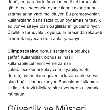
dönüşler, para iade fırsatları ve özel turnuvalar
gibi birçok seçenek, oyuncuların kazançlarını
artırmalarına yardımcı oluyor. Bu promosyonlar,
kullanıcıların daha fazla oyun oynamasını teşvik
ediyor ve siteye olan bağlılıklarını güçlendiriyor.
Özellikle turnuvalar, oyuncular arasında rekabeti
artırarak heyecan dolu anlar yaşatıyor.
Olimposcasino
bonus şartları da oldukça
şeffaf. Kullanıcılar, bonusları nasıl
kullanabileceklerini ve ne zaman
çekebileceklerini kolayca anlayabiliyor. Bu
durum, oyuncuların güvenini kazanarak, siteye
olan bağlılıklarını artırıyor. Bonusların kullanımı
ile ilgili detaylı bilgilere site üzerinden ulaşmak
mümkün.
Güvenlik ve Müşteri