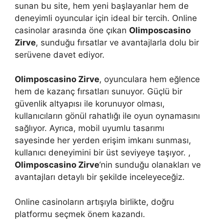
sunan bu site, hem yeni başlayanlar hem de
deneyimli oyuncular için ideal bir tercih. Online
casinolar arasında öne çıkan
Olimposcasino
Zirve
, sunduğu fırsatlar ve avantajlarla dolu bir
serüvene davet ediyor.
Olimposcasino Zirve
, oyunculara hem eğlence
hem de kazanç fırsatları sunuyor. Güçlü bir
güvenlik altyapısı ile korunuyor olması,
kullanıcıların gönül rahatlığı ile oyun oynamasını
sağlıyor. Ayrıca, mobil uyumlu tasarımı
sayesinde her yerden erişim imkanı sunması,
kullanıcı deneyimini bir üst seviyeye taşıyor. ,
Olimposcasino Zirve
‘nin sunduğu olanakları ve
avantajları detaylı bir şekilde inceleyeceğiz.
Online casinoların artışıyla birlikte, doğru
platformu seçmek önem kazandı.