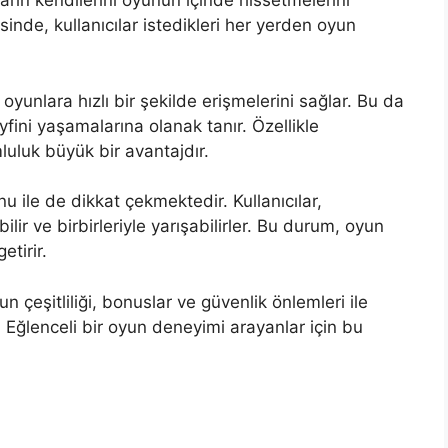
ların kendilerini oyunun içinde hissetmelerini
inde, kullanıcılar istedikleri her yerden oyun
yunlara hızlı bir şekilde erişmelerini sağlar. Bu da
ni yaşamalarına olanak tanır. Özellikle
luk büyük bir avantajdır.
ile de dikkat çekmektedir. Kullanıcılar,
lir ve birbirleriyle yarışabilirler. Bu durum, oyun
etirir.
n çeşitliliği, bonuslar ve güvenlik önlemleri ile
r. Eğlenceli bir oyun deneyimi arayanlar için bu