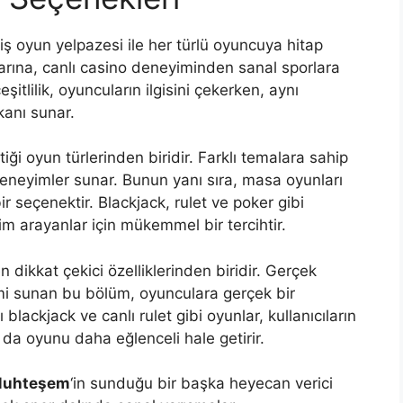
ş oyun yelpazesi ile her türlü oyuncuya hitap
arına, canlı casino deneyiminden sanal sporlara
tlilik, oyuncuların ilgisini çekerken, aynı
kanı sunar.
ttiği oyun türlerinden biridir. Farklı temalara sahip
deneyimler sunar. Bunun yanı sıra, masa oyunları
ir seçenektir. Blackjack, rulet ve poker gibi
im arayanlar için mükemmel bir tercihtir.
dikkat çekici özelliklerinden biridir. Gerçek
mi sunan bu bölüm, oyunculara gerçek bir
ackjack ve canlı rulet gibi oyunlar, kullanıcıların
da oyunu daha eğlenceli hale getirir.
Muhteşem
‘in sunduğu bir başka heyecan verici