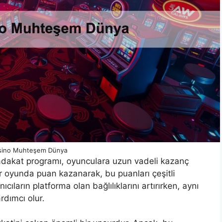
sino Muhteşem Dünya
sadakat programı, oyunculara uzun vadeli kazanç
 her oyunda puan kazanarak, bu puanları çeşitli
ıcıların platforma olan bağlılıklarını artırırken, aynı
dımcı olur.