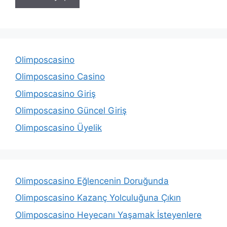
Olimposcasino
Olimposcasino Casino
Olimposcasino Giriş
Olimposcasino Güncel Giriş
Olimposcasino Üyelik
Olimposcasino Eğlencenin Doruğunda
Olimposcasino Kazanç Yolculuğuna Çıkın
Olimposcasino Heyecanı Yaşamak İsteyenlere