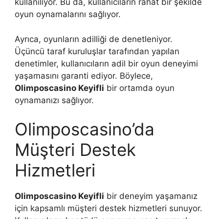
kullanılıyor. Bu da, kullanıcıların rahat bir şekilde
oyun oynamalarını sağlıyor.
Ayrıca, oyunların adilliği de denetleniyor.
Üçüncü taraf kuruluşlar tarafından yapılan
denetimler, kullanıcıların adil bir oyun deneyimi
yaşamasını garanti ediyor. Böylece,
Olimposcasino Keyifli
bir ortamda oyun
oynamanızı sağlıyor.
Olimposcasino’da
Müşteri Destek
Hizmetleri
Olimposcasino Keyifli
bir deneyim yaşamanız
için kapsamlı müşteri destek hizmetleri sunuyor.