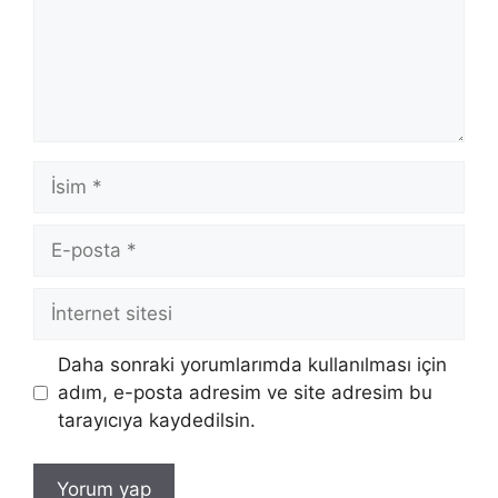
İsim
E-
posta
İnternet
sitesi
Daha sonraki yorumlarımda kullanılması için
adım, e-posta adresim ve site adresim bu
tarayıcıya kaydedilsin.